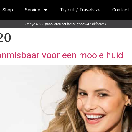
Shop
Service
Try out / Travelsize
Contact
Hoe je NYBF producten het beste gebruikt? Klik hier >
20
 onmisbaar voor een mooie huid