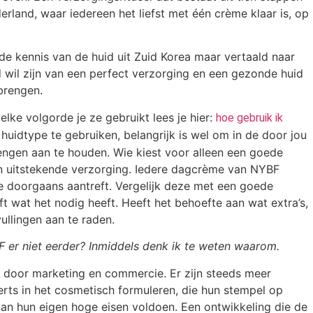
derland, waar iedereen het liefst met één crème klaar is, op
e kennis van de huid uit Zuid Korea maar vertaald naar
wil zijn van een perfect verzorging en een gezonde huid
 brengen.
lke volgorde je ze gebruikt lees je hier:
hoe gebruik ik
huidtype te gebruiken, belangrijk is wel om in de door jou
gen aan te houden. Wie kiest voor alleen een goede
en uitstekende verzorging. Iedere dagcrème van NYBF
e doorgaans aantreft. Vergelijk deze met een goede
eft wat het nodig heeft. Heeft het behoefte aan wat extra’s,
vullingen aan te raden.
BF er niet eerder? Inmiddels denk ik te weten waarom.
 door marketing en commercie. Er zijn steeds meer
rts in het cosmetisch formuleren, die hun stempel op
an hun eigen hoge eisen voldoen. Een ontwikkeling die de