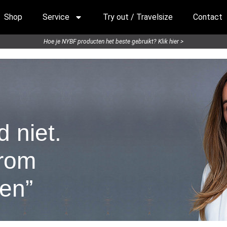
Shop
Service
Try out / Travelsize
Contact
Hoe je NYBF producten het beste gebruikt? Klik hier >
d niet.
arom
ken”