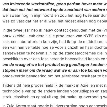
van irriterende werkstoffen, geen parfum bevat maar wél
dat toch ook het antwoord op de zoektocht van andere
weliswaar nog in mijn hoofd en zou het nog twee jaar du
was zo vast dat het er al was, het moest alleen nog gebe
In die twee jaar heb ik nauw contact gehouden met de (v
ontwikkelde. Leuk detail: alle producten van NYBF zijn 
leuk een laboratorium kon zijn, had ik op de middelbare s
één van hen vertelde hoe ze voor zichzelf en haar docht
aangewezen te hoeven zijn op de standaardcrèmes die in
beschikken over een fascinerende hoeveelheid kennis en
om de vraag of we het product nog goedkoper konden m
stoppen maar om de vraag wat we er aan toe konden v
omgekeerde benadering om het allerbeste resultaat te be
Tijdens dit hele proces hield ik de markt in Azië, en met
technologie ver op de andere landen vooruitliepen en zag
strak, elastisch en egaal uitzag dat make up overbodig w
In Zuid Korea staat goede huidverzorging hoog aangeschre