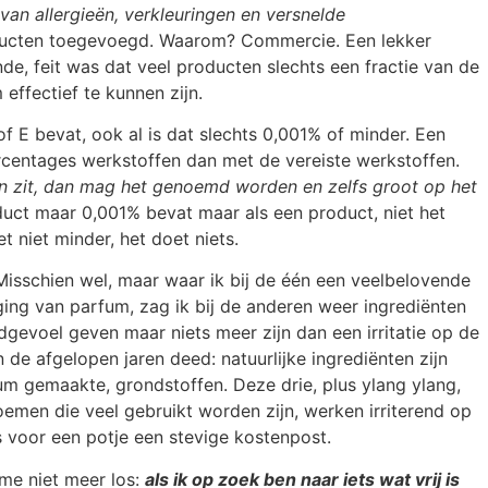
van allergieën, verkleuringen en versnelde
ducten toegevoegd. Waarom? Commercie. Een lekker
e, feit was dat veel producten slechts een fractie van de
ffectief te kunnen zijn.
f E bevat, ook al is dat slechts 0,001% of minder. Een
centages werkstoffen dan met de vereiste werkstoffen.
e in zit, dan mag het genoemd worden en zelfs groot op het
duct maar 0,001% bevat maar als een product, niet het
 niet minder, het doet niets.
isschien wel, maar waar ik bij de één een veelbelovende
ging van parfum, zag ik bij de anderen weer ingrediënten
idgevoel geven maar niets meer zijn dan een irritatie op de
 de afgelopen jaren deed: natuurlijke ingrediënten zijn
rium gemaakte, grondstoffen. Deze drie, plus ylang ylang,
noemen die veel gebruikt worden zijn, werken irriterend op
 voor een potje een stevige kostenpost.
 me niet meer los:
als ik op zoek ben naar iets wat vrij is