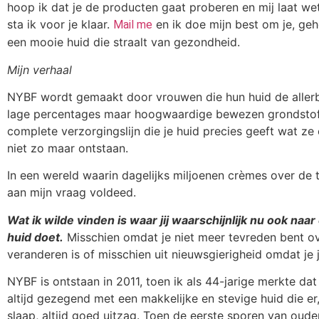
hoop ik dat je de producten gaat proberen en mij laat wet
sta ik voor je klaar.
en ik doe mijn best om je, geh
Mail me
een mooie huid die straalt van gezondheid.
Mijn verhaal
NYBF wordt gemaakt door vrouwen die hun huid de allerbe
lage percentages maar hoogwaardige bewezen grondstoffen
complete verzorgingslijn die je huid precies geeft wat ze é
niet zo maar ontstaan.
In een wereld waarin dagelijks miljoenen crèmes over de
aan mijn vraag voldeed.
Wat ik wilde vinden is waar jij waarschijnlijk nu ook naa
huid doet.
Misschien omdat je niet meer tevreden bent ov
veranderen is of misschien uit nieuwsgierigheid omdat je 
NYBF is ontstaan in 2011, toen ik als 44-jarige merkte dat 
altijd gezegend met een makkelijke en stevige huid die er
slaap, altijd goed uitzag. Toen de eerste sporen van oude