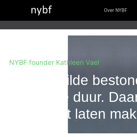
Over NYBF
NYBF founder Kathleen Vael
“Wat ik wilde beston
Of was te duur. Da
heb ik het laten ma