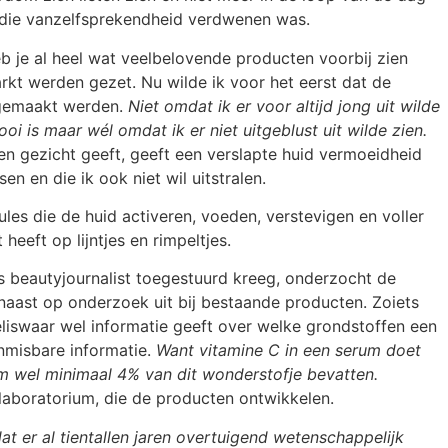
t die vanzelfsprekendheid verdwenen was.
heb je al heel wat veelbelovende producten voorbij zien
kt werden gezet. Nu wilde ik voor het eerst dat de
rgemaakt werden.
Niet omdat ik er voor altijd jong uit wilde
ooi is maar wél omdat ik er niet uitgeblust uit wilde zien.
en gezicht geeft, geeft een verslapte huid vermoeidheid
n en die ik ook niet wil uitstralen.
les die de huid activeren, voeden, verstevigen en voller
heeft op lijntjes en rimpeltjes.
s beautyjournalist toegestuurd kreeg, onderzocht de
arnaast op onderzoek uit bij bestaande producten. Zoiets
liswaar wel informatie geeft over welke grondstoffen een
nmisbare informatie.
Want vitamine C in een serum doet
um wel minimaal 4% van dit wonderstofje bevatten.
t laboratorium, die de producten ontwikkelen.
t er al tientallen jaren overtuigend wetenschappelijk