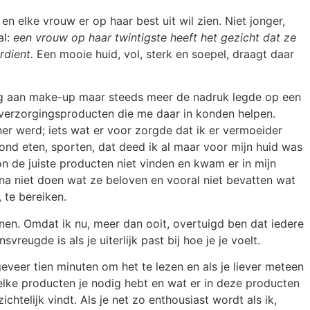
 en elke vrouw er op haar best uit wil zien. Niet jonger,
al:
een vrouw op haar twintigste heeft het gezicht dat ze
rdient.
Een mooie huid, vol, sterk en soepel, draagt daar
eg aan make-up maar steeds meer de nadruk legde op een
idverzorgingsproducten die me daar in konden helpen.
ner werd; iets wat er voor zorgde dat ik er vermoeider
ond eten, sporten, dat deed ik al maar voor mijn huid was
n de juiste producten niet vinden en kwam er in mijn
na niet doen wat ze beloven en vooral niet bevatten wat
 te bereiken.
nnen. Omdat ik nu, meer dan ooit, overtuigd ben dat iedere
svreugde is als je uiterlijk past bij hoe je je voelt.
geveer tien minuten om het te lezen en als je liever meteen
lke producten je nodig hebt en wat er in deze producten
chtelijk vindt. Als je net zo enthousiast wordt als ik,