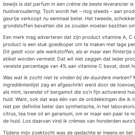
bewijs is dat parfum in een crème de beste leverancier is 
huidveroudering.
Toch wordt het – nog steeds – aan pro
geurtje verkoopt nu eenmaal beter. Het tweede, schokkend
grondstoffen bevatten die ze zouden moeten bezitten om e
Een merk mag adverteren dat zijn product vitamine A, C o
product is een stuk goedkoper om te maken met lage per
Dit geldt voor alle werkstoffen, als er maar een flintertj
etiket worden vermeld.
Dat wil niet zeggen dat ieder pro
vereiste percentage van 4% aan vitamine C bevat, doet het
Was wat ik zocht niet te vinden bij de duurdere merken?
M
ingrediëntenlijst zag en afgeschrikt werd door de toevoe
als mint, lavendel of bergamot die zo’n fijn activerend hu
huid. Want, ook dat was één van de ontdekkingen die ik in
niet per definitie beter dan synthetische, in het laborato
citrus, tea tree oil en geranium, om er maar een paar te 
de huid. Los daarvan vind ik crèmes van honderden euro’s
Tijdens mijn zoektocht was de gedachte er ineens en liet