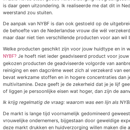
is daar geen uitzondering. Ik realiseerde me dat dit in Ne
weerstand zou stuiten.
De aanpak van NYBF is dan ook gestoeld op de uitgebreid
de behoefte van de Nederlandse vrouw die wél verzekerd 
maar daar niet tien verschillende producten voor aan wil
Welke producten geschikt zijn voor jouw huidtype en in we
Je hoeft niet ieder geadviseerd product voor jouw 
NYBF?
gekozen producten de geadviseerde volgorde van aanbren
reiniging en een dagcrème weet zich al verzekerd van e
bevat werkzame stoffen en in hogere concentraties dan j
multivitamine. Deze geeft je de zekerheid dat je je lijf ge
of liggen je persoonlijke eisen wat hoger, dan zijn de aan
Ik krijg regelmatig de vraag: waarom was een lijn als NY
De markt is lange tijd voornamelijk gedomineerd geweest
vrouwelijke ondernemers, bijgestaan door geweldige expe
deze markt drukken en huidverzorging willen maken die a