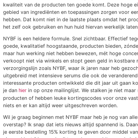
kwaliteit van de producten ten goede komt. Deze hoge 
gebied van ingrediënten en toepassingen zorgen voor een
hebben. Dat komt niet in de laatste plaats omdat het pro
het zelf ook gebruiken en hun huid hiervan werkelijk laten
NYBF is een heldere formule. Snel zichtbaar. Effectief teg
goede, kwalitatief hoogstaande, producten bieden, zónder
maar hun werking niet hebben bewezen, mét hoge concen
verkoopt niet via winkels en stopt geen geld in kostbar
verzorgingslijn zoals NYBF, waar ik jaren naar heb gezocht
uitgebreid met intensieve serums die ook de veranderende 
interessante producten ontwikkeld die dit jaar uit gaan 
je dan
in op onze mailinglijst. We stalken je niet maar
hier
producten of hebben leuke kortingscodes voor onze vaste kla
niets en er kan altijd weer uitgeschreven worden.
Wil je graag beginnen met NYBF maar heb je nog van alles
overstap? Ik snap dat iets nieuws altijd spannend is. Daa
je eerste bestelling 15% korting te geven door middel v