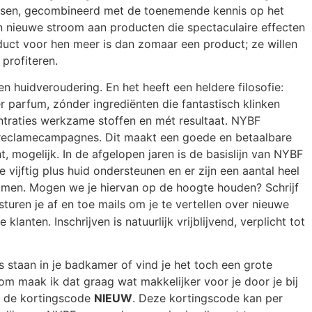
eisen, gecombineerd met de toenemende kennis op het
 nieuwe stroom aan producten die spectaculaire effecten
duct voor hen meer is dan zomaar een product; ze willen
 profiteren.
en huidveroudering. En het heeft een heldere filosofie:
 parfum, zónder ingrediënten die fantastisch klinken
traties werkzame stoffen en mét resultaat. NYBF
e reclamecampagnes. Dit maakt een goede en betaalbare
, mogelijk. In de afgelopen jaren is de basislijn van NYBF
vijftig plus huid ondersteunen en er zijn een aantal heel
komen. Mogen we je hiervan op de hoogte houden? Schrijf
 sturen je af en toe mails om je te vertellen over nieuwe
nten. Inschrijven is natuurlijk vrijblijvend, verplicht tot
 staan in je badkamer of vind je het toch een grote
rom maak ik dat graag wat makkelijker voor je door je bij
an de kortingscode
NIEUW
. Deze kortingscode kan per