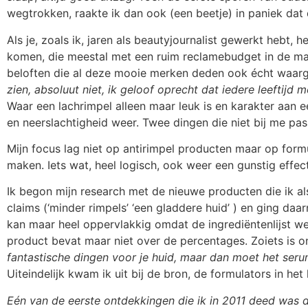
wegtrokken, raakte ik dan ook (een beetje) in paniek da
Als je, zoals ik, jaren als beautyjournalist gewerkt hebt, 
komen, die meestal met een ruim reclamebudget in de mar
beloften die al deze mooie merken deden ook écht waa
zien, absoluut niet, ik geloof oprecht dat iedere leeftijd m
Waar een lachrimpel alleen maar leuk is en karakter aan e
en neerslachtigheid weer. Twee dingen die niet bij me passe
Mijn focus lag niet op antirimpel producten maar op formu
maken. Iets wat, heel logisch, ook weer een gunstig effect 
Ik begon mijn research met de nieuwe producten die ik al
claims (‘minder rimpels’ ‘een gladdere huid’ ) en ging da
kan maar heel oppervlakkig omdat de ingrediëntenlijst we
product bevat maar niet over de percentages. Zoiets is o
fantastische dingen voor je huid, maar dan moet het ser
Uiteindelijk kwam ik uit bij de bron, de formulators in he
Eén van de eerste ontdekkingen die ik in 2011 deed was da