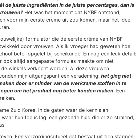
 de juiste ingrediënten in de juiste percentages, dan is
 vrouwen?
Het was het moment dat NYBF ontstond,
ren voor mijn eerste crème uit zou komen, maar het idee
uren.
rouwelijke) formulator die de eerste crème van NYBF
ontwikkeld door vrouwen. Als ik vroeger had geweten hoe
chool beter opgelet bij scheikunde. En nog een leuk detail:
er ook altijd aangepaste formules maakte om niet
 de winkels verkocht worden. Al deze vrouwen
 vonden mijn uitgangspunt een verademing:
het ging niet
aken door er minder van de werkzame stoffen in te
oegen om het product nog beter konden maken.
Een
reiken.
 name Zuid Korea, in de gaten waar de kennis en
 waar hun focus lag: een gezonde huid die er zo stralend,
as.
ven. Een verzorgingsritueel dat bestaat uit tien stappen