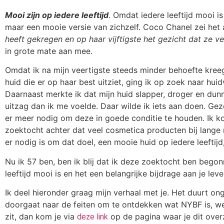
Mooi zijn op iedere leeftijd
. Omdat iedere leeftijd mooi is
maar een mooie versie van zichzelf. Coco Chanel zei het 
heeft gekregen en op haar vijftigste het gezicht dat ze ve
in grote mate aan mee.
Omdat ik na mijn veertigste steeds minder behoefte kre
huid die er op haar best uitziet, ging ik op zoek naar hu
Daarnaast merkte ik dat mijn huid slapper, droger en dun
uitzag dan ik me voelde. Daar wilde ik iets aan doen. Gez
er meer nodig om deze in goede conditie te houden. Ik ko
zoektocht achter dat veel cosmetica producten bij lange 
er nodig is om dat doel, een mooie huid op iedere leeftijd,
Nu ik 57 ben, ben ik blij dat ik deze zoektocht ben bego
leeftijd mooi is en het een belangrijke bijdrage aan je leven
Ik deel hieronder graag mijn verhaal met je. Het duurt on
doorgaat naar de feiten om te ontdekken wat NYBF is, we
zit, dan kom je via
op de pagina waar je dit overzi
deze link