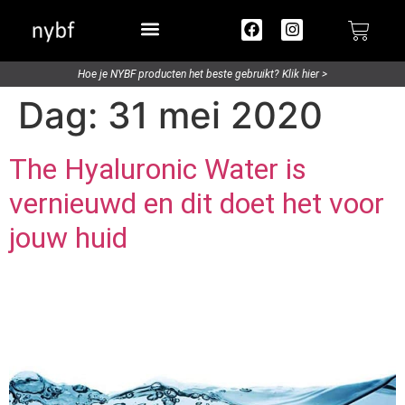
Try out / Travelsize
Hoe je NYBF producten het beste gebruikt? Klik hier >
Dag:
31 mei 2020
The Hyaluronic Water is
vernieuwd en dit doet het voor
jouw huid