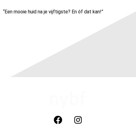
“Een mooie huid na je vijftigste? En óf dat kan!”
not your boyfriends face cosmetics (nybf)