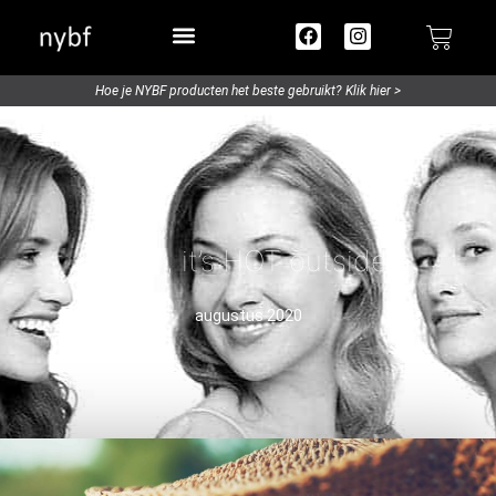
Try out / Travelsize
Hoe je NYBF producten het beste gebruikt? Klik hier >
Baby, it’s HOT outside!
augustus 2020