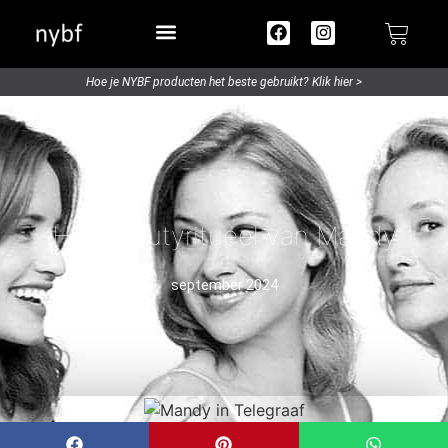
Try out / Travelsize
Hoe je NYBF producten het beste gebruikt? Klik hier >
Het beautyritueel van Mandy
september 2024