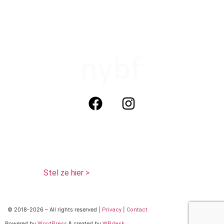
not your boyfriends face cosmetics (nybf)
KvK: 320817771
BTW: NL 125468386 B01
Tel: 06 29013511 (Whatsapp)
Vragen?
Stel ze hier >
© 2018-2026 – All rights reserved |
|
Privacy
Contact
Powered by
& created by
WordPress
WPdesk