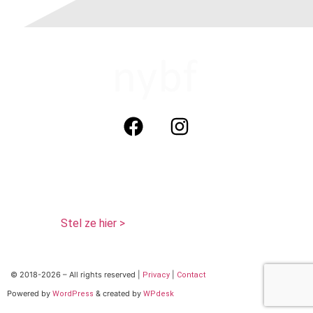
not your boyfriends face cosmetics (nybf)
KvK: 320817771
BTW: NL 125468386 B01
Tel: 06 29013511 (Whatsapp)
Vragen?
Stel ze hier >
© 2018-2026 – All rights reserved |
|
Privacy
Contact
Powered by
& created by
WordPress
WPdesk