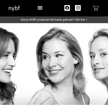
Try out / Travelsize
Hoe je NYBF producten het beste gebruikt? Klik hier >
Parelpoeder maakt je huid echt
mooier
januari 2019