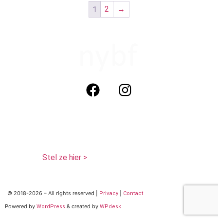
1
2
→
not your boyfriends face cosmetics (nybf)
KvK: 320817771
BTW: NL 125468386 B01
Tel: 06 29013511 (Whatsapp)
Vragen?
Stel ze hier >
© 2018-2026 – All rights reserved |
|
Privacy
Contact
Powered by
& created by
WordPress
WPdesk