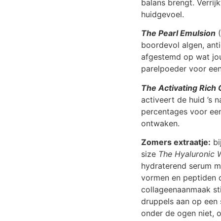
balans brengt. Verri
huidgevoel.
The Pearl Emulsion
(
boordevol algen, ant
afgestemd op wat jo
parelpoeder voor een
The Activating Rich
activeert de huid ’s 
percentages voor een 
ontwaken.
Zomers extraatje:
bi
size
The Hyaluronic 
hydraterend serum me
vormen en peptiden d
collageenaanmaak sti
druppels aan op een 
onder de ogen niet, o