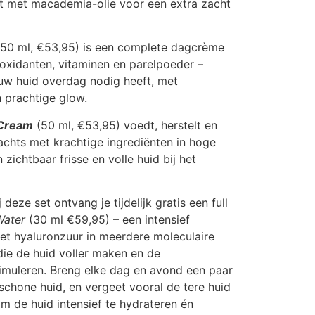
jkt met macademia-olie voor een extra zacht
50 ml, €53,95) is een complete dagcrème
ioxidanten, vitaminen en parelpoeder –
uw huid overdag nodig heeft, met
 prachtige glow.
 Cream
(50 ml, €53,95) voedt, herstelt en
nachts met krachtige ingrediënten in hoge
zichtbaar frisse en volle huid bij het
j deze set ontvang je tijdelijk gratis een full
Water
(30 ml €59,95) – een intensief
t hyaluronzuur in meerdere moleculaire
ie de huid voller maken en de
muleren. Breng elke dag en avond een paar
schone huid, en vergeet vooral de tere huid
m de huid intensief te hydrateren én