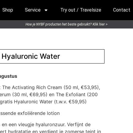
Shop
Service
Try out / Travelsize
Contact
Hoe je NYBF producten het beste gebruikt? Klik hier >
 Hyaluronic Water
augustus
The Activating Rich Cream (50 ml, €53,95),
Serum (30 ml, €69,95) en The Exfoliant (200
gratis Hyaluronic Water (t.w.v. €59,95)
issende exfoliërende lotion
en een vleugje hyaluronzuur. Verfijnt de
eert hydratatie en verdiept je zomerse teint in