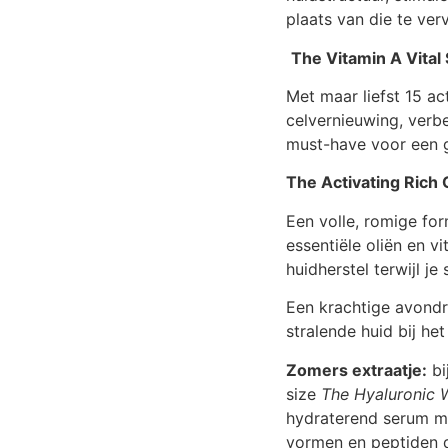
plaats van die te ver
The Vitamin A Vital
Met maar liefst 15 ac
celvernieuwing, verbe
must-have voor een g
The Activating Rich
Een volle, romige fo
essentiële oliën en v
huidherstel terwijl je 
Een krachtige avondr
stralende huid bij h
Zomers extraatje:
bi
size
The Hyaluronic 
hydraterend serum me
vormen en peptiden d