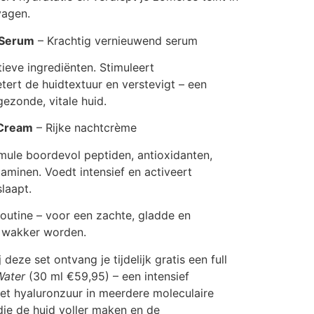
vagen.
 Serum
– Krachtig vernieuwend serum
tieve ingrediënten. Stimuleert
tert de huidtextuur en verstevigt – een
ezonde, vitale huid.
 Cream
– Rijke nachtcrème
rmule boordevol peptiden, antioxidanten,
itaminen. Voedt intensief en activeert
slaapt.
outine – voor een zachte, gladde en
et wakker worden.
j deze set ontvang je tijdelijk gratis een full
Water
(30 ml €59,95) – een intensief
t hyaluronzuur in meerdere moleculaire
ie de huid voller maken en de