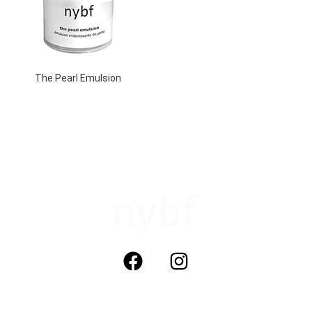
The Pearl Emulsion
not your boyfriends face cosmetics (nybf)
KvK: 320817771