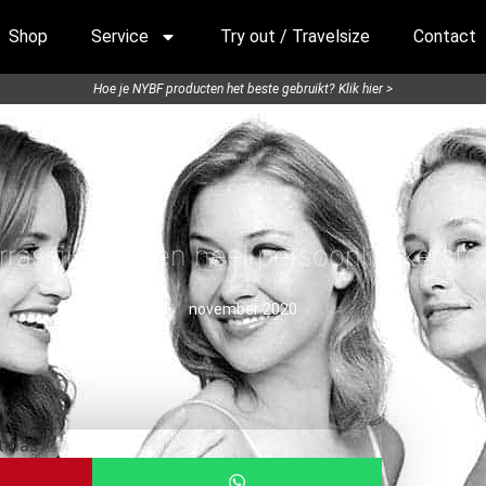
Shop
Service
Try out / Travelsize
Contact
Hoe je NYBF producten het beste gebruikt? Klik hier >
rras jij met een heel persoonlijk kerst
november 2020