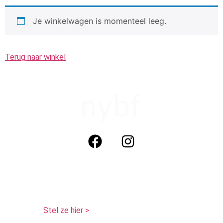
Je winkelwagen is momenteel leeg.
Terug naar winkel
not your boyfriends face cosmetics (nybf)
KvK: 320817771
BTW: NL 125468386 B01
Tel: 06 29013511 (Whatsapp)
Vragen?
Stel ze hier >