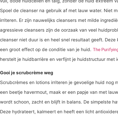
vuil, dode huidcellen en talg, zonder de huid extreem v
Spoel de cleanser na gebruik af met lauw water. Niet m
irriteren. Er zijn nauwelijks cleansers met milde ingre
agressieve cleansers zijn de oorzaak van veel huidpro
cleanser niet duur is en heel snel resultaat geeft. Deze 
een groot effect op de conditie van je huid.
The Purifyin
herstelt je huidbarrière en verfijnt je huidstructuur met
Gooi je scrubcrème weg
Scrubcrèmes en lotions irriteren je gevoelige huid nog m
een beetje havermout, maak er een papje van met lauw 
wordt schoon, zacht en blijft in balans. De simpelste h
Deze hydrateert, kalmeert en heeft een licht antioxide