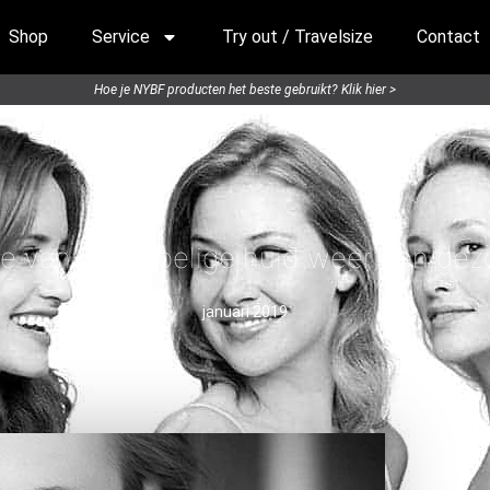
Shop
Service
Try out / Travelsize
Contact
Hoe je NYBF producten het beste gebruikt? Klik hier >
e van je gevoelige huid weer een ge
januari 2019