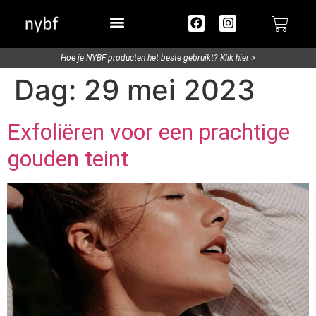
Try out / Travelsize
Hoe je NYBF producten het beste gebruikt? Klik hier >
Dag:
29 mei 2023
Exfoliëren voor een prachtige
gouden teint