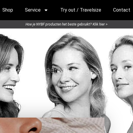
Shop
Service
Try out / Travelsize
Contact
Hoe je NYBF producten het beste gebruikt? Klik hier >
foliëren voor een prachtige gouden te
mei 2023