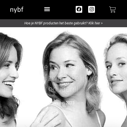
Try out / Travelsize
Hoe je NYBF producten het beste gebruikt? Klik hier >
De 5 beste voornemens voor je
huid (en zo makkelijk vol te
houden!)
januari 2023