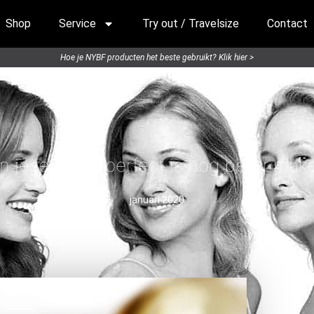
Shop
Service
Try out / Travelsize
Contact
Hoe je NYBF producten het beste gebruikt? Klik hier >
n je iets wat perfect is nóg beter mak
januari 2020